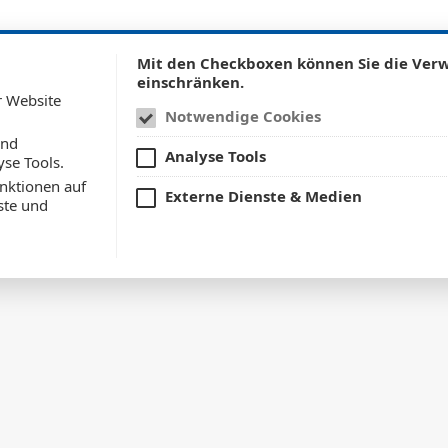
itektur
BIM
Tragwerksplanung
BImSchG
Denkmalschu
Mit den Checkboxen können Sie die Ve
einschränken.
r Website
Notwendige Cookies
und
Analyse Tools
yse Tools.
nktionen auf
Externe Dienste & Medien
ste und