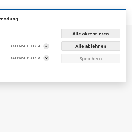
tz
Team
Karriere
Bewerbungsformular
Kontakt
rwendung
Alle akzeptieren
Alle ablehnen
DATENSCHUTZ
Aufklappen
DATENSCHUTZ
Speichern
Aufklappen