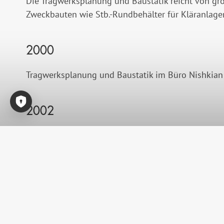
Die Tragwerksplanung und Baustatik reicht von gr
Zweckbauten wie Stb.-Rundbehälter für Kläranlage
2000
Tragwerksplanung und Baustatik im Büro Nishkian
2002
Consent-Tool öffnen
Gründung des Ingenieurbüros Th. Nordlohne für T
2004
Lehrgang Sicherheits- und Gesundheitskoordinati