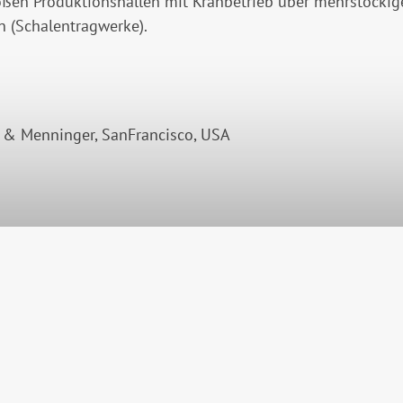
oßen Produktionshallen mit Kranbetrieb über mehrstöckig
n (Schalentragwerke).
 & Menninger, SanFrancisco, USA
ragwerksplanung und Baustatik.
on nach Baustellenverordnung