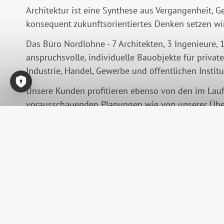
Architektur ist eine Synthese aus Vergangenheit, 
konsequent zukunftsorientiertes Denken setzen wi
Das Büro Nordlohne - 7 Architekten, 3 Ingenieure, 1
anspruchsvolle, individuelle Bauobjekte für pri
Industrie, Handel, Gewerbe und öffentlichen Institu
Unsere Kunden profitieren ebenso von den im Lauf
Consent-Tool öffnen
vorausschauenden Planungen wie von unserer Überz
arbeiten, geprägt wird.
Besuchen Sie uns auf:
Nordlohne Architekten und Ingenieure
Ad