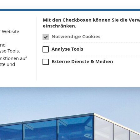
itektur
BIM
Tragwerksplanung
BImSchG
Denkmalschu
Mit den Checkboxen können Sie die Ve
einschränken.
r Website
Notwendige Cookies
und
Analyse Tools
yse Tools.
nktionen auf
Externe Dienste & Medien
ste und