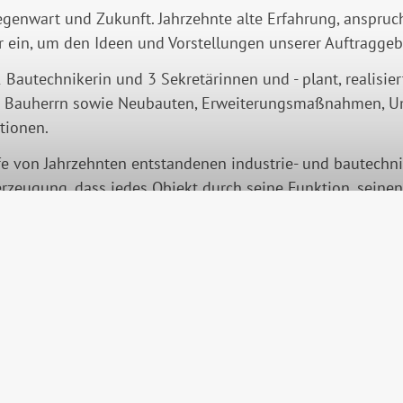
Gegenwart und Zukunft. Jahrzehnte alte Erfahrung, anspr
r ein, um den Ideen und Vorstellungen unserer Auftraggeb
 Bautechnikerin und 3 Sekretärinnen und - plant, realisier
vate Bauherrn sowie Neubauten, Erweiterungsmaßnahmen, 
tionen.
e von Jahrzehnten entstandenen industrie- und bautechni
eugung, dass jedes Objekt durch seine Funktion, seinen 
resse:
Kontakt: