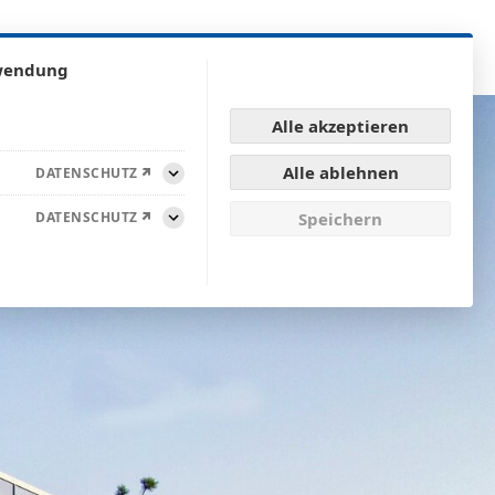
tz
Team
Karriere
Bewerbungsformular
Kontakt
rwendung
Alle akzeptieren
Alle ablehnen
DATENSCHUTZ
Aufklappen
DATENSCHUTZ
Speichern
Aufklappen